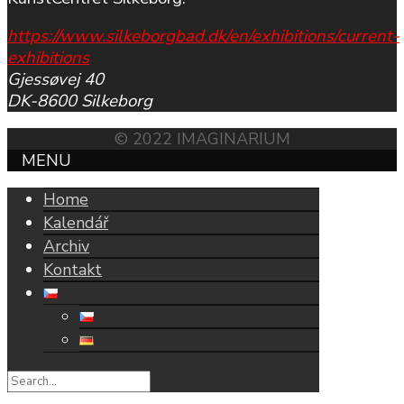
https://www.silkeborgbad.dk/en/exhibitions/current-
exhibitions
Gjessøvej 40
DK-8600 Silkeborg
© 2022 IMAGINARIUM
MENU
Home
Kalendář
Archiv
Kontakt