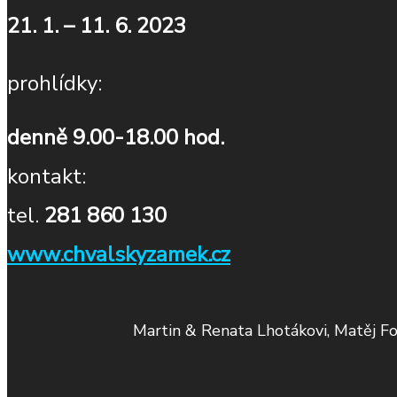
21. 1. – 11. 6. 2023
prohlídky:
denně 9.00-18.00 hod.
kontakt:
tel.
281 860 130
www.chvalskyzamek.cz
Martin & Renata Lhotákovi, Matěj Fo